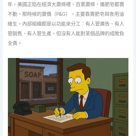
年，美國正陷在經濟大蕭條裡，百業蕭條，連肥皂都賣
不動。那時候的寶僑（P&G），主要靠賣肥皂與食用油
維生，內部組織都是以功能來分工：有人管廣告、有人
管銷售、有人管生產，但沒有人能對某個品牌的成敗負
全責。