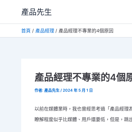
跳
產品先生
至
主
首頁
產品經理
產品經理不專業的4個原因
要
內
容
產品經理不專業的4個
作者:
產品先生
/
2024 年 5 月 1 日
以前在媒體業時，我也曾經思考過「產品經理
瞭解程度似乎比媒體、用戶還要低，但是，跳