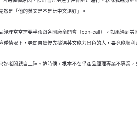
台灣，因為種種原因，陰錯陽差地進了產品經理這行。就像我親身
竟然是「他的英文是不是比中文還好」。
經理常常需要半夜跟各國廠商開會（con-call）。如果遇到
這種情況下，老闆自然優先挑選英文能力出色的人，畢竟能順利
只好老闆親自上陣。這時候，根本不在乎產品經理專業不專業，