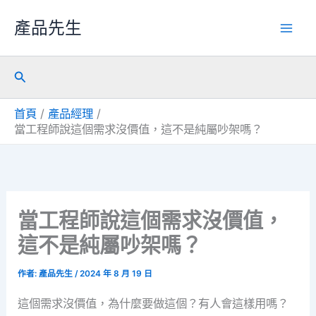
跳
產品先生
至
主
搜
要
尋
內
首頁
產品經理
容
當工程師說這個需求沒價值，這不是純屬吵架嗎？
當工程師說這個需求沒價值，
這不是純屬吵架嗎？
作者:
產品先生
/
2024 年 8 月 19 日
這個需求沒價值，為什麼要做這個？有人會這樣用嗎？