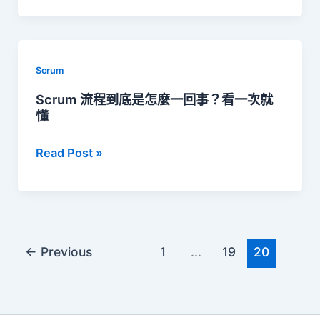
Master
Scrum
證
認
照
證
怎
還
Scrum
麼
是
Scrum 流程到底是怎麼一回事？看一次就
考？
懂
找
人
Scrum
Read Post »
多
流
的
程
到
底
←
Previous
1
...
19
20
是
怎
麼