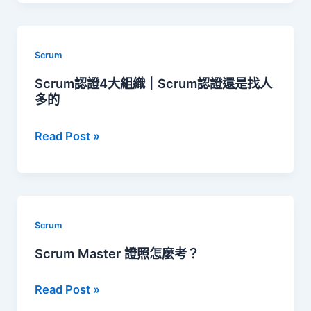
三
的
個
SM
角
不
Scrum
色
好
Scrum認證4大組織｜Scrum認證還是找人
｜
多的
找
PO,
Scrum
Read Post »
SM,
認
DT
證
4
大
Scrum
組
Scrum Master 證照怎麼考？
織
Scrum
Read Post »
｜