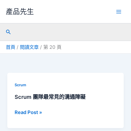
跳
產品先生
至
主
搜
要
尋
內
首頁
閱讀文章
第 20 頁
容
Scrum
Scrum 團隊最常見的溝通障礙
Scrum
Read Post »
團
隊