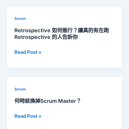
最
常
Scrum
見
Retrospective 如何進行？讓真的有在跑
的
Retrospective 的人告訴你
溝
Retrospective
Read Post »
通
如
障
何
礙
進
行？
Scrum
讓
何時該換掉Scrum Master？
真
何
Read Post »
的
時
有