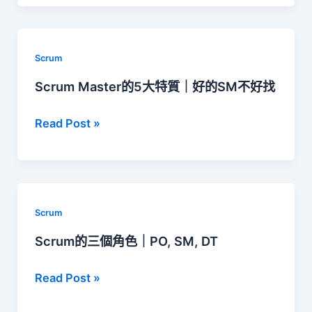
該
在
換
跑
掉
Retrospective
Scrum
Scrum
的
Scrum Master的5大特質｜好的SM不好找
Master？
人
Scrum
Read Post »
告
Master
訴
的
你
5
大
Scrum
特
Scrum的三個角色｜PO, SM, DT
質
Scrum
Read Post »
｜
的
好