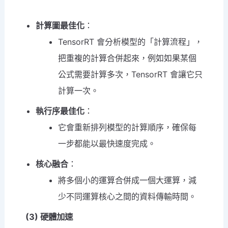
計算圖最佳化
：
TensorRT 會分析模型的「計算流程」，
把重複的計算合併起來，例如如果某個
公式需要計算多次，TensorRT 會讓它只
計算一次。
執行序最佳化
：
它會重新排列模型的計算順序，確保每
跳
一步都能以最快速度完成。
至
核心融合
：
主
將多個小的運算合併成一個大運算，減
要
少不同運算核心之間的資料傳輸時間。
內
容
(3) 硬體加速